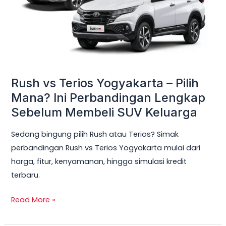
Pilih
Mana?
Ini
Perbandingan
Lengkap
Sebelum
Rush vs Terios Yogyakarta – Pilih
Membeli
Mana? Ini Perbandingan Lengkap
SUV
Sebelum Membeli SUV Keluarga
Keluarga
Sedang bingung pilih Rush atau Terios? Simak
perbandingan Rush vs Terios Yogyakarta mulai dari
harga, fitur, kenyamanan, hingga simulasi kredit
terbaru.
Read More »