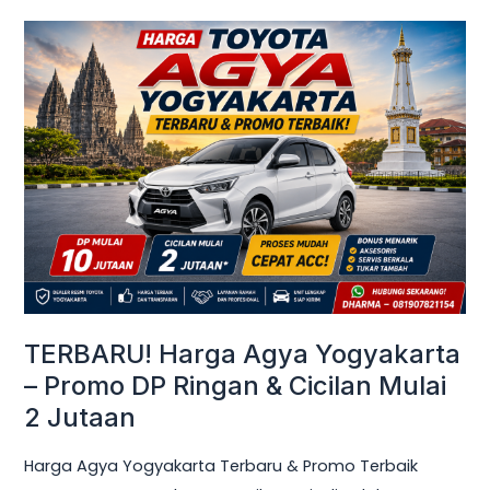
TERBARU!
Harga
Agya
Yogyakarta
–
Promo
DP
Ringan
&
Cicilan
Mulai
TERBARU! Harga Agya Yogyakarta
2
– Promo DP Ringan & Cicilan Mulai
Jutaan
2 Jutaan
Harga Agya Yogyakarta Terbaru & Promo Terbaik