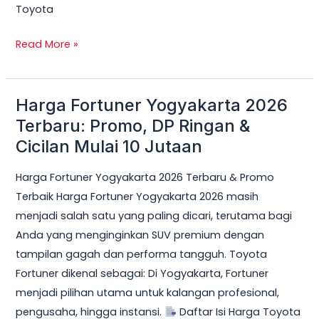
Toyota
Read More »
Harga Fortuner Yogyakarta 2026
Harga
Fortuner
Terbaru: Promo, DP Ringan &
Yogyakarta
Cicilan Mulai 10 Jutaan
2026
Harga Fortuner Yogyakarta 2026 Terbaru & Promo
Terbaru:
Terbaik Harga Fortuner Yogyakarta 2026 masih
Promo,
menjadi salah satu yang paling dicari, terutama bagi
DP
Anda yang menginginkan SUV premium dengan
Ringan
tampilan gagah dan performa tangguh. Toyota
&
Fortuner dikenal sebagai: Di Yogyakarta, Fortuner
Cicilan
menjadi pilihan utama untuk kalangan profesional,
Mulai
pengusaha, hingga instansi.
Daftar Isi Harga Toyota
10