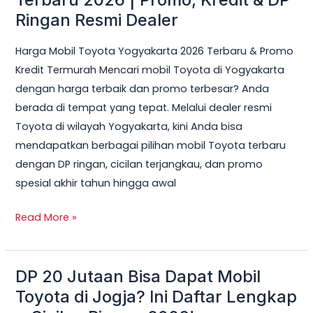
Toyota
Ringan Resmi Dealer
Yogyakarta
Harga Mobil Toyota Yogyakarta 2026 Terbaru & Promo
Terbaru
Kredit Termurah Mencari mobil Toyota di Yogyakarta
2026
dengan harga terbaik dan promo terbesar? Anda
|
berada di tempat yang tepat. Melalui dealer resmi
Promo,
Toyota di wilayah Yogyakarta, kini Anda bisa
Kredit
mendapatkan berbagai pilihan mobil Toyota terbaru
&
dengan DP ringan, cicilan terjangkau, dan promo
DP
spesial akhir tahun hingga awal
Ringan
Resmi
Read More »
Dealer
DP 20 Jutaan Bisa Dapat Mobil
DP
20
Toyota di Jogja? Ini Daftar Lengkap
Jutaan