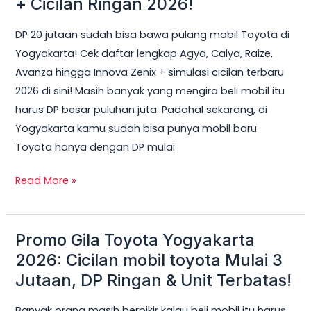
+ Cicilan Ringan 2026!
Bisa
DP 20 jutaan sudah bisa bawa pulang mobil Toyota di
Dapat
Yogyakarta! Cek daftar lengkap Agya, Calya, Raize,
Mobil
Avanza hingga Innova Zenix + simulasi cicilan terbaru
Toyota
2026 di sini! Masih banyak yang mengira beli mobil itu
di
harus DP besar puluhan juta. Padahal sekarang, di
Jogja?
Yogyakarta kamu sudah bisa punya mobil baru
Ini
Toyota hanya dengan DP mulai
Daftar
Lengkap
Read More »
+
Cicilan
Ringan
Promo Gila Toyota Yogyakarta
Promo
2026!
Gila
2026: Cicilan mobil toyota Mulai 3
Toyota
Jutaan, DP Ringan & Unit Terbatas!
Yogyakarta
Banyak orang masih berpikir kalau beli mobil itu harus