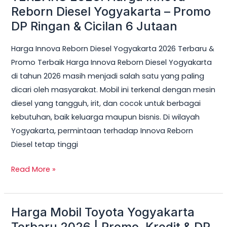
Reborn Diesel Yogyakarta – Promo
Cicilan
DP Ringan & Cicilan 6 Jutaan
6
Jutaan
Harga Innova Reborn Diesel Yogyakarta 2026 Terbaru &
Promo Terbaik Harga Innova Reborn Diesel Yogyakarta
di tahun 2026 masih menjadi salah satu yang paling
dicari oleh masyarakat. Mobil ini terkenal dengan mesin
diesel yang tangguh, irit, dan cocok untuk berbagai
kebutuhan, baik keluarga maupun bisnis. Di wilayah
Yogyakarta, permintaan terhadap Innova Reborn
Diesel tetap tinggi
Read More »
Harga Mobil Toyota Yogyakarta
Harga
Mobil
Terbaru 2026 | Promo, Kredit & DP