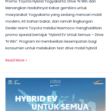
Promo Toyota Hybrid Yogyakarta: Drive ‘N Win dan
2026
Menangkan Hadiahnya! Kabar gembira untuk
–
masyarakat Yogyakarta yang sedang mencari mobil
Test
modern, irit bahan bakar, dan ramah lingkungan.
Drive
Dealer resmi Toyota melalui Nasmoco menghadirkan
Sekarang
promo spesial bertajuk “Hybrid EV Untuk Semua – Drive
&
‘N Win”. Program ini memberikan kesempatan bagi
Bawa
konsumen untuk melakukan test drive mobil hybrid
Pulang
Smart
Read More »
TV
+
Smartwatch
Toyota
GRATIS!
Veloz
Hybrid
2026
–