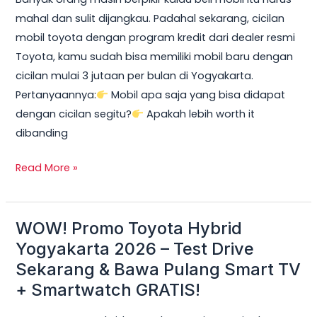
2026:
mahal dan sulit dijangkau. Padahal sekarang, cicilan
Cicilan
mobil toyota dengan program kredit dari dealer resmi
mobil
Toyota, kamu sudah bisa memiliki mobil baru dengan
toyota
cicilan mulai 3 jutaan per bulan di Yogyakarta.
Mulai
Pertanyaannya:
Mobil apa saja yang bisa didapat
3
dengan cicilan segitu?
Apakah lebih worth it
Jutaan,
dibanding
DP
Ringan
Read More »
&
Unit
Terbatas!
WOW! Promo Toyota Hybrid
WOW!
Promo
Yogyakarta 2026 – Test Drive
Toyota
Sekarang & Bawa Pulang Smart TV
Hybrid
+ Smartwatch GRATIS!
Yogyakarta