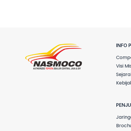
INFO 
Compa
Visi Mis
Sejara
Kebija
PENJ
Jaring
Broch