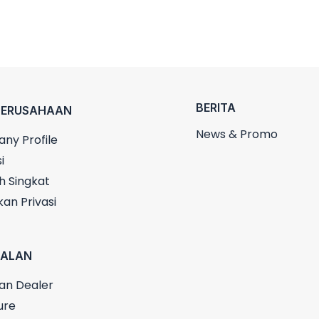
BERITA
PERUSAHAAN
News & Promo
ny Profile
i
h Singkat
kan Privasi
UALAN
an Dealer
ure