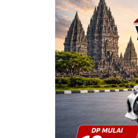
Yogyakarta
–
Promo
DP
Ringan
&
Cicilan
Mulai
2
Jutaan