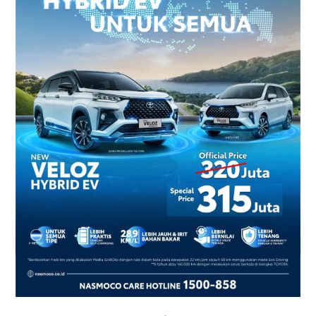
2026
–
Harga
dan
Promo
Terbaru
di
Yogyakarta