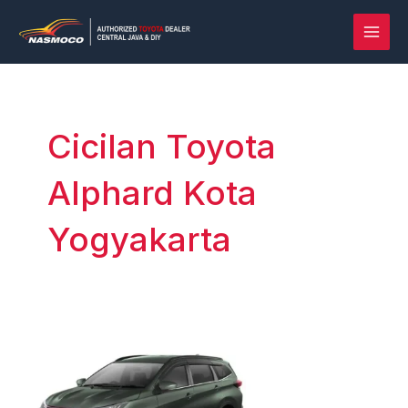
Lewati
Post
MAI
ke
pagination
MEN
konten
Cicilan Toyota
Alphard Kota
Yogyakarta
Rush
vs
Terios