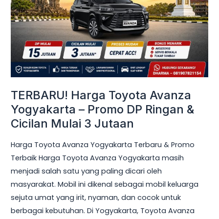
Yogyakarta
–
Promo
DP
Ringan
&
Cicilan
TERBARU! Harga Toyota Avanza
Mulai
Yogyakarta – Promo DP Ringan &
3
Cicilan Mulai 3 Jutaan
Jutaan
Harga Toyota Avanza Yogyakarta Terbaru & Promo
Terbaik Harga Toyota Avanza Yogyakarta masih
menjadi salah satu yang paling dicari oleh
masyarakat. Mobil ini dikenal sebagai mobil keluarga
sejuta umat yang irit, nyaman, dan cocok untuk
berbagai kebutuhan. Di Yogyakarta, Toyota Avanza