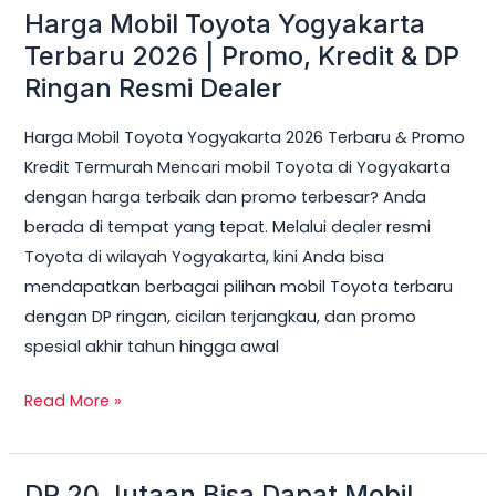
Harga Mobil Toyota Yogyakarta
Harga
Mobil
Terbaru 2026 | Promo, Kredit & DP
Toyota
Ringan Resmi Dealer
Yogyakarta
Harga Mobil Toyota Yogyakarta 2026 Terbaru & Promo
Terbaru
Kredit Termurah Mencari mobil Toyota di Yogyakarta
2026
dengan harga terbaik dan promo terbesar? Anda
|
berada di tempat yang tepat. Melalui dealer resmi
Promo,
Toyota di wilayah Yogyakarta, kini Anda bisa
Kredit
mendapatkan berbagai pilihan mobil Toyota terbaru
&
dengan DP ringan, cicilan terjangkau, dan promo
DP
spesial akhir tahun hingga awal
Ringan
Resmi
Read More »
Dealer
DP 20 Jutaan Bisa Dapat Mobil
DP