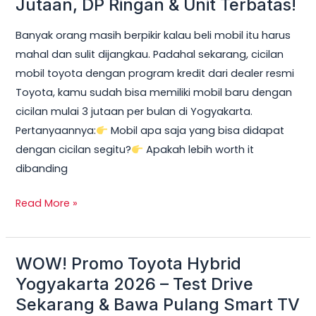
Jutaan, DP Ringan & Unit Terbatas!
Yogyakarta
Banyak orang masih berpikir kalau beli mobil itu harus
2026:
mahal dan sulit dijangkau. Padahal sekarang, cicilan
Cicilan
mobil toyota dengan program kredit dari dealer resmi
mobil
Toyota, kamu sudah bisa memiliki mobil baru dengan
toyota
cicilan mulai 3 jutaan per bulan di Yogyakarta.
Mulai
Pertanyaannya:
Mobil apa saja yang bisa didapat
3
dengan cicilan segitu?
Apakah lebih worth it
Jutaan,
dibanding
DP
Ringan
Read More »
&
Unit
Terbatas!
WOW! Promo Toyota Hybrid
WOW!
Promo
Yogyakarta 2026 – Test Drive
Toyota
Sekarang & Bawa Pulang Smart TV