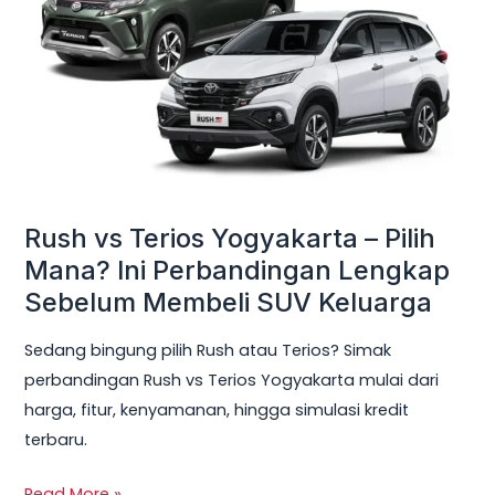
Yogyakarta
–
Pilih
Mana?
Ini
Perbandingan
Lengkap
Sebelum
Rush vs Terios Yogyakarta – Pilih
Membeli
Mana? Ini Perbandingan Lengkap
SUV
Sebelum Membeli SUV Keluarga
Keluarga
Sedang bingung pilih Rush atau Terios? Simak
perbandingan Rush vs Terios Yogyakarta mulai dari
harga, fitur, kenyamanan, hingga simulasi kredit
terbaru.
Read More »