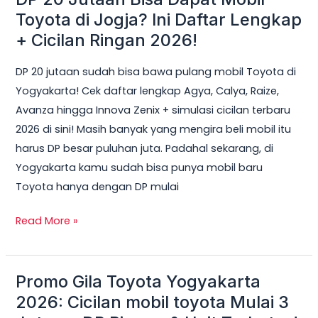
20
Toyota di Jogja? Ini Daftar Lengkap
Jutaan
+ Cicilan Ringan 2026!
Bisa
DP 20 jutaan sudah bisa bawa pulang mobil Toyota di
Dapat
Yogyakarta! Cek daftar lengkap Agya, Calya, Raize,
Mobil
Avanza hingga Innova Zenix + simulasi cicilan terbaru
Toyota
2026 di sini! Masih banyak yang mengira beli mobil itu
di
harus DP besar puluhan juta. Padahal sekarang, di
Jogja?
Yogyakarta kamu sudah bisa punya mobil baru
Ini
Toyota hanya dengan DP mulai
Daftar
Lengkap
Read More »
+
Cicilan
Ringan
Promo Gila Toyota Yogyakarta
Promo
2026!
Gila
2026: Cicilan mobil toyota Mulai 3
Toyota