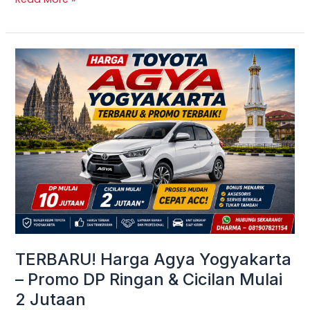
TERBARU!
Harga
Agya
Yogyakarta
–
Promo
DP
Ringan
&
Cicilan
Mulai
TERBARU! Harga Agya Yogyakarta
2
– Promo DP Ringan & Cicilan Mulai
Jutaan
2 Jutaan