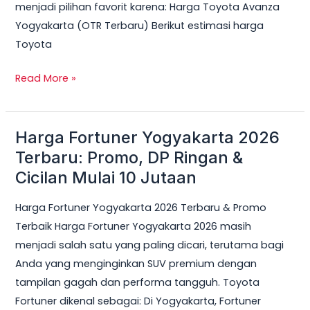
menjadi pilihan favorit karena: Harga Toyota Avanza
Yogyakarta (OTR Terbaru) Berikut estimasi harga
Toyota
Read More »
Harga Fortuner Yogyakarta 2026
Harga
Fortuner
Terbaru: Promo, DP Ringan &
Yogyakarta
Cicilan Mulai 10 Jutaan
2026
Harga Fortuner Yogyakarta 2026 Terbaru & Promo
Terbaru:
Terbaik Harga Fortuner Yogyakarta 2026 masih
Promo,
menjadi salah satu yang paling dicari, terutama bagi
DP
Anda yang menginginkan SUV premium dengan
Ringan
tampilan gagah dan performa tangguh. Toyota
&
Fortuner dikenal sebagai: Di Yogyakarta, Fortuner
Cicilan