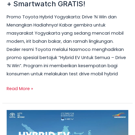
Hybrid
+ Smartwatch GRATIS!
Yogyakarta
Promo Toyota Hybrid Yogyakarta: Drive ‘N Win dan
2026
Menangkan Hadiahnya! Kabar gembira untuk
–
masyarakat Yogyakarta yang sedang mencari mobil
Test
modern, irit bahan bakar, dan ramah lingkungan.
Drive
Dealer resmi Toyota melalui Nasmoco menghadirkan
Sekarang
promo spesial bertajuk “Hybrid EV Untuk Semua – Drive
&
‘N Win”. Program ini memberikan kesempatan bagi
Bawa
konsumen untuk melakukan test drive mobil hybrid
Pulang
Smart
Read More »
TV
+
Smartwatch
Toyota
GRATIS!
Veloz
Hybrid