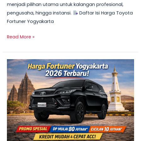
menjadi pilihan utama untuk kalangan profesional,
Mulai
pengusaha, hingga instansi.
Daftar Isi Harga Toyota
10
Fortuner Yogyakarta
Jutaan
Read More »
TERBARU
2026!
Harga
Innova
Reborn
Diesel
Yogyakarta
–
Promo
DP