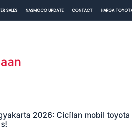
ER SALES
NASMOCO UPDATE
CONTACT
HARGA TOYOTA
taan
gyakarta 2026: Cicilan mobil toyota
s!