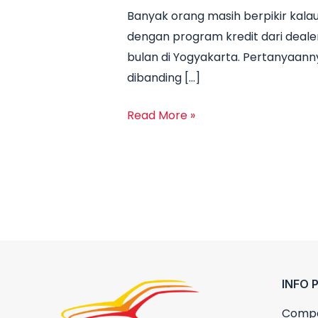
Banyak orang masih berpikir kalau 
Yogyakarta
dengan program kredit dari dealer
2026:
bulan di Yogyakarta. Pertanyaann
Cicilan
dibanding […]
mobil
toyota
Read More »
Mulai
3
Jutaan,
DP
Ringan
&
Unit
Terbatas!
INFO 
Compa