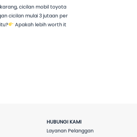
karang, cicilan mobil toyota
n cicilan mulai 3 jutaan per
itu?
Apakah lebih worth it
HUBUNGI KAMI
Layanan Pelanggan