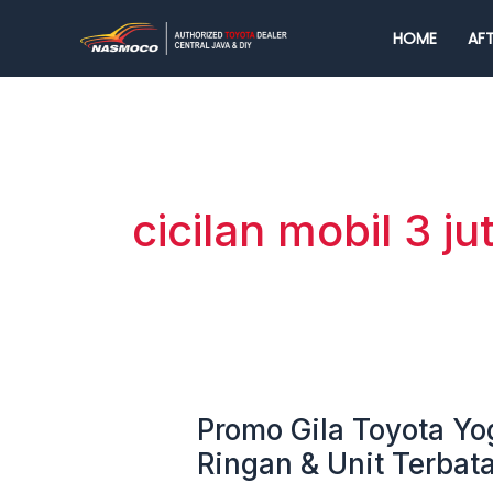
Lewati
HOME
AFT
ke
konten
cicilan mobil 3 ju
Promo Gila Toyota Yo
Promo
Gila
Ringan & Unit Terbata
Toyota