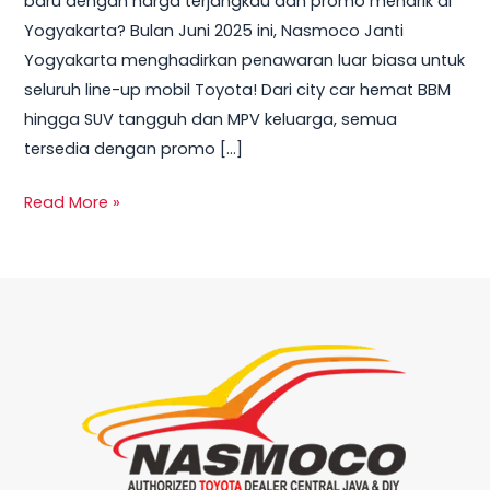
baru dengan harga terjangkau dan promo menarik di
Yogyakarta
Yogyakarta? Bulan Juni 2025 ini, Nasmoco Janti
Juni
Yogyakarta menghadirkan penawaran luar biasa untuk
2025
seluruh line-up mobil Toyota! Dari city car hemat BBM
hingga SUV tangguh dan MPV keluarga, semua
tersedia dengan promo […]
Read More »