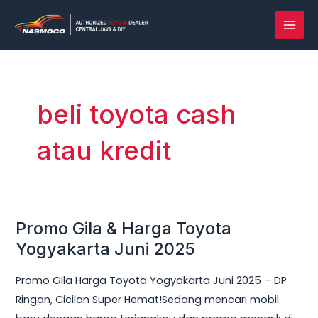
Lewati
MAI
ke
MEN
konten
beli toyota cash
atau kredit
Promo Gila & Harga Toyota
Promo
Gila
Yogyakarta Juni 2025
&
Promo Gila Harga Toyota Yogyakarta Juni 2025 – DP
Harga
Ringan, Cicilan Super Hemat!Sedang mencari mobil
Toyota