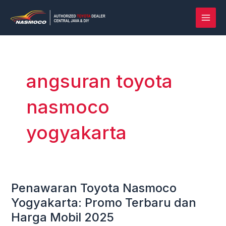
Lewati
MAI
ke
MEN
konten
angsuran toyota
nasmoco
yogyakarta
Penawaran Toyota Nasmoco
Penawaran
Toyota
Yogyakarta: Promo Terbaru dan
Nasmoco
Harga Mobil 2025