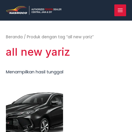
Lewati
MAI
ke
MEN
konten
Beranda
/ Produk dengan tag “all new yariz”
all new yariz
Menampilkan hasil tunggal