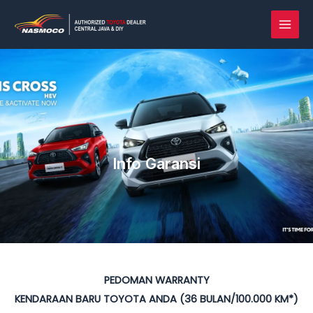
Lewati
MAI
ke
MEN
konten
Info Garansi
PEDOMAN WARRANTY
KENDARAAN BARU TOYOTA ANDA (36 BULAN/100.000 KM*)