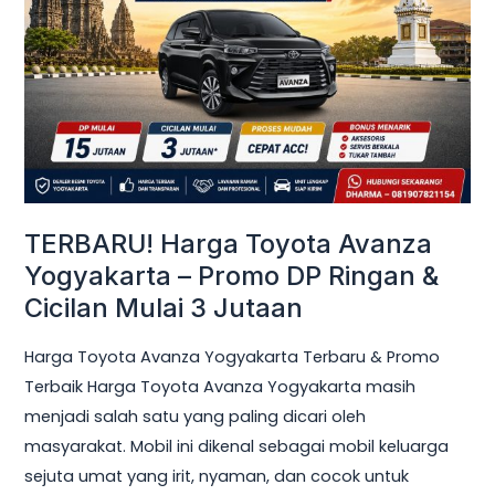
Avanza
Yogyakarta
–
Promo
DP
Ringan
&
Cicilan
TERBARU! Harga Toyota Avanza
Mulai
Yogyakarta – Promo DP Ringan &
3
Cicilan Mulai 3 Jutaan
Jutaan
Harga Toyota Avanza Yogyakarta Terbaru & Promo
Terbaik Harga Toyota Avanza Yogyakarta masih
menjadi salah satu yang paling dicari oleh
masyarakat. Mobil ini dikenal sebagai mobil keluarga
sejuta umat yang irit, nyaman, dan cocok untuk