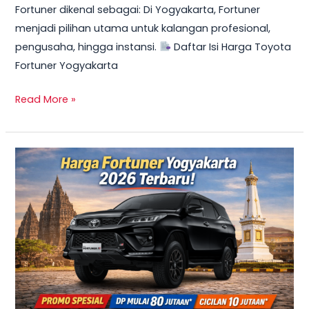
Fortuner dikenal sebagai: Di Yogyakarta, Fortuner
Cicilan
menjadi pilihan utama untuk kalangan profesional,
Mulai
pengusaha, hingga instansi.
Daftar Isi Harga Toyota
10
Fortuner Yogyakarta
Jutaan
Read More »
TERBARU
2026!
Harga
Innova
Reborn
Diesel
Yogyakarta
–
Promo