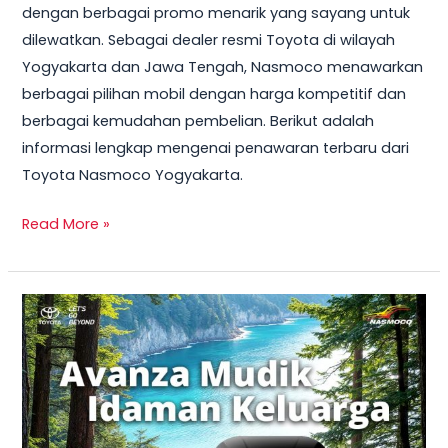
dengan berbagai promo menarik yang sayang untuk
Terbaru
dilewatkan. Sebagai dealer resmi Toyota di wilayah
dan
Yogyakarta dan Jawa Tengah, Nasmoco menawarkan
Harga
berbagai pilihan mobil dengan harga kompetitif dan
Mobil
berbagai kemudahan pembelian. Berikut adalah
2025
informasi lengkap mengenai penawaran terbaru dari
Toyota Nasmoco Yogyakarta.
Read More »
Promo
Toyota
Nasmoco
Yogyakarta