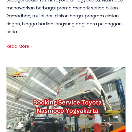
Sebagai dealer resmi Toyota di Yogyakarta, Nasmoco
menawarkan berbagai promo menarik setiap bulan
Ramadhan, mulai dari diskon harga, program cicilan
ringan, hingga hadiah langsung bagi para pelanggan
setia.
Read More »
Booking
Service
Toyota
Nasmoco
Yogyakarta:
Kemudahan
Perawatan
Kendaraan