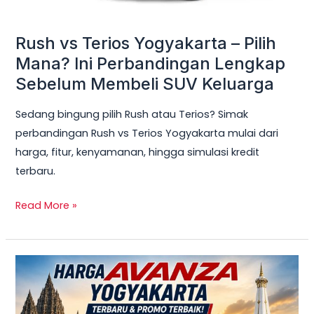
Lengkap
Sebelum
Rush vs Terios Yogyakarta – Pilih
Membeli
Mana? Ini Perbandingan Lengkap
SUV
Sebelum Membeli SUV Keluarga
Keluarga
Sedang bingung pilih Rush atau Terios? Simak
perbandingan Rush vs Terios Yogyakarta mulai dari
harga, fitur, kenyamanan, hingga simulasi kredit
terbaru.
Read More »
TERBARU!
Harga
Toyota