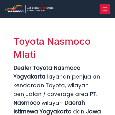
Lewati
Post
MAI
ke
pagination
MEN
konten
Toyota Nasmoco
Mlati
Dealer Toyota Nasmoco
Yogyakarta
layanan penjualan
kendaraan Toyota, wilayah
penjualan / coverage area
PT.
Nasmoco
wilayah
Daerah
Istimewa Yogyakarta
dan
Jawa