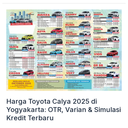
Harga
Toyota
Calya
2025
di
Yogyakarta:
OTR,
Varian
&
Simulasi
Kredit
Terbaru
Harga Toyota Calya 2025 di
Yogyakarta: OTR, Varian & Simulasi
Kredit Terbaru