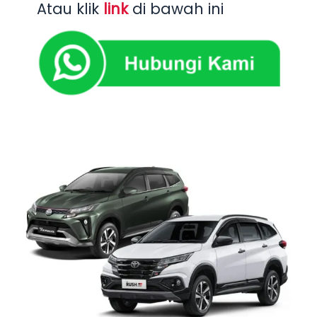
Atau klik
link
di bawah ini
Rush
vs
Terios
Yogyakarta
–
Pilih
Mana?
Ini
Perbandingan