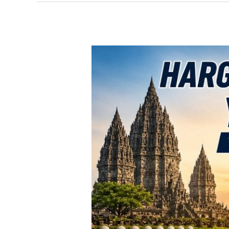
TERBARU!
Harga
Toyota
Avanza
Yogyakarta
–
Promo
DP
Ringan
&
Cicilan
Mulai