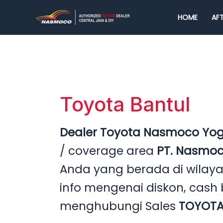
Lewati
HOME
AFT
ke
konten
Toyota Bantul
Dealer Toyota Nasmoco Yo
/ coverage area
PT. Nasmo
Anda yang berada di wilayah
info mengenai diskon, cas
menghubungi Sales
TOYOTA