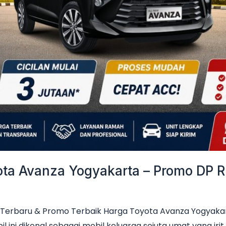
a Avanza Yogyakarta – Promo DP Ri
Terbaru & Promo Terbaik Harga Toyota Avanza Yogyakar
il ini dikenal sebagai mobil keluarga sejuta umat yang ir