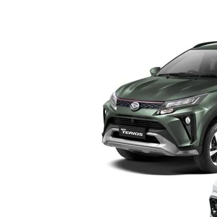
Rush
vs
Terios
Yogyakarta
–
Pilih
Mana?
Ini
Perbandingan
Lengkap
Sebelum
Membeli
SUV
Keluarga