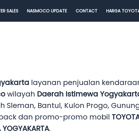
ER SALES
NASMOCO UPDATE
CONTACT
HARGA TOYOTA
gyakarta
layanan penjualan kendaraan
co
wilayah
Daerah Istimewa Yogyakar
 Sleman, Bantul, Kulon Progo, Gunung 
h back dan promo-promo mobil
TOYOTA
 YOGYAKARTA
.