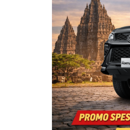
Diesel
Yogyakarta
–
Promo
DP
Ringan
&
Cicilan
6
Jutaan