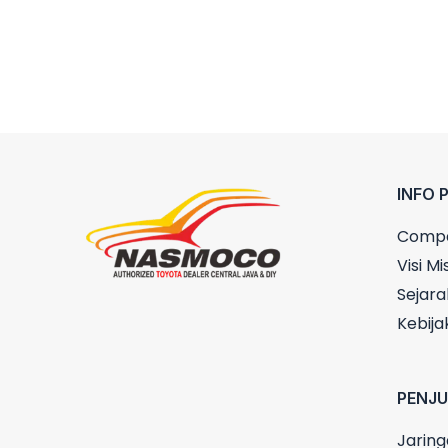
INFO 
Compa
Visi Mis
Sejara
Kebija
PENJ
Jaring