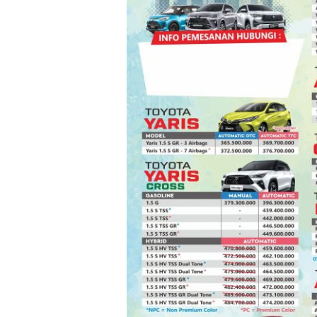
2025
di
Yogyakarta:
OTR,
Varian
&
Simulasi
Kredit
Terbaru