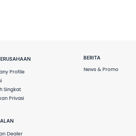
BERITA
PERUSAHAAN
News & Promo
ny Profile
i
h Singkat
kan Privasi
UALAN
an Dealer