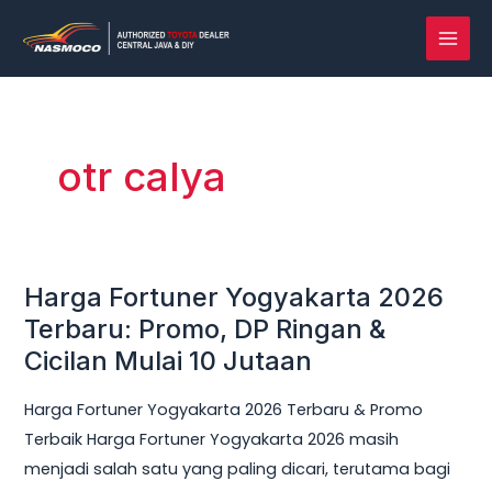
Lewati
MAI
ke
MEN
konten
otr calya
Harga Fortuner Yogyakarta 2026
Harga
Fortuner
Terbaru: Promo, DP Ringan &
Yogyakarta
Cicilan Mulai 10 Jutaan
2026
Harga Fortuner Yogyakarta 2026 Terbaru & Promo
Terbaru:
Terbaik Harga Fortuner Yogyakarta 2026 masih
Promo,
menjadi salah satu yang paling dicari, terutama bagi
DP