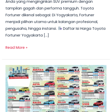
Anda yang menginginkan SUV premium dengan
Ringan
tampilan gagah dan performa tangguh. Toyota
&
Fortuner dikenal sebagai: Di Yogyakarta, Fortuner
Cicilan
menjadi pilihan utama untuk kalangan profesional,
Mulai
pengusaha, hingga instansi.
Daftar Isi Harga Toyota
10
Fortuner Yogyakarta […]
Jutaan
Read More »
Harga
Toyota
Calya
2025
di
Yogyakarta:
OTR,