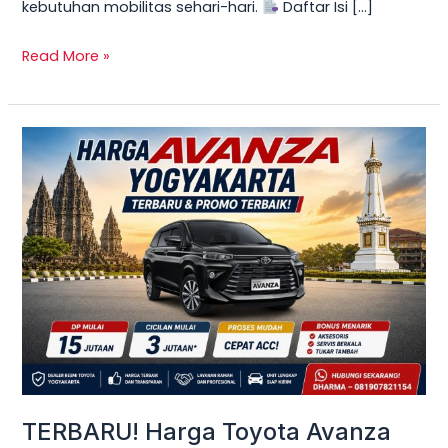
kebutuhan mobilitas sehari-hari.
Daftar Isi […]
Read More »
TERBARU!
Harga
Toyota
Avanza
Yogyakarta
–
Promo
DP
Ringan
&
Cicilan
TERBARU! Harga Toyota Avanza
Mulai