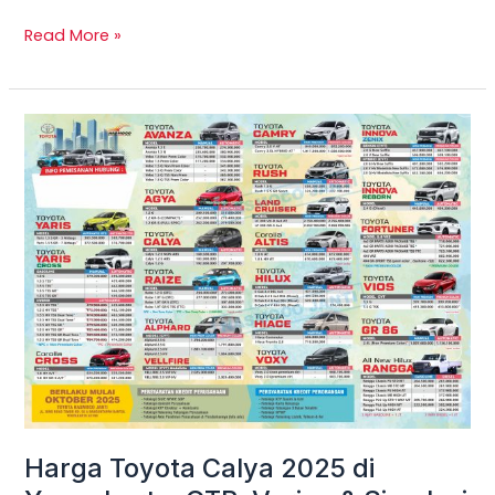
Read More »
Harga
Toyota
Calya
2025
di
Yogyakarta:
OTR,
Varian
&
Simulasi
Kredit
Terbaru
Harga Toyota Calya 2025 di