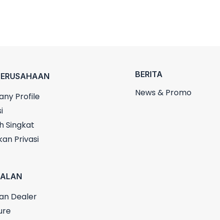
BERITA
PERUSAHAAN
News & Promo
ny Profile
i
h Singkat
kan Privasi
UALAN
an Dealer
ure