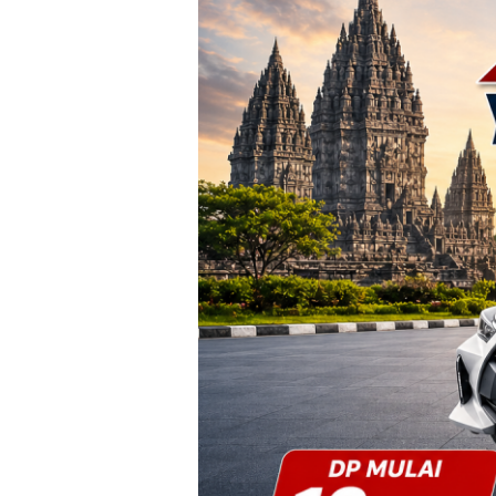
Yogyakarta
–
Promo
DP
Ringan
&
Cicilan
Mulai
2
Jutaan