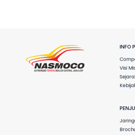
INFO 
Compa
Visi Mis
Sejara
Kebija
PENJ
Jaring
Broch